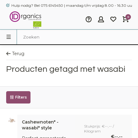
Hulp nodig? Bel 075 6145450 | maandag t/m vrijdag 8.00 - 16.30 uur
0
Terug
Producten getagd met wasabi
Filters
Cashewnoten* -
Stukprijs: €--,-- /
wasabi* style
Kilogram
€--,--