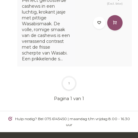
Perfect geroosterde
(Excl. btw)
cashews in een
luchtig, krokant jasje
met pittige
Wasabismaak. De
volle, romige smaak
van de cashews is een
verrassend contrast
met de frisse
scherpte van Wasabi.
Een prikkelende s...
1
Pagina 1 van 1
Hulp nodig? Bel 075 6145450 | maandag t/m vrijdag 8.00 - 16.30
uur