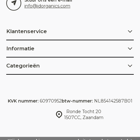
Stuur ons een e-mail
info@idorganics.com
Klantenservice
Informatie
Categorieën
KVK nummer:
60970952
btw-nummer:
NL854142587B01
Ronde Tocht 20
1507CC, Zaandam