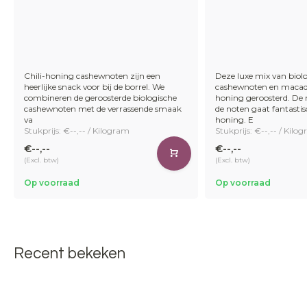
Chili-honing cashewnoten zijn een
Deze luxe mix van biol
heerlijke snack voor bij de borrel. We
cashewnoten en macad
combineren de geroosterde biologische
honing geroosterd. De
cashewnoten met de verrassende smaak
de noten gaat fantasti
va
honing. E
Stukprijs: €--,-- / Kilogram
Stukprijs: €--,-- / Kilo
€--,--
€--,--
(Excl. btw)
(Excl. btw)
Op voorraad
Op voorraad
Recent bekeken