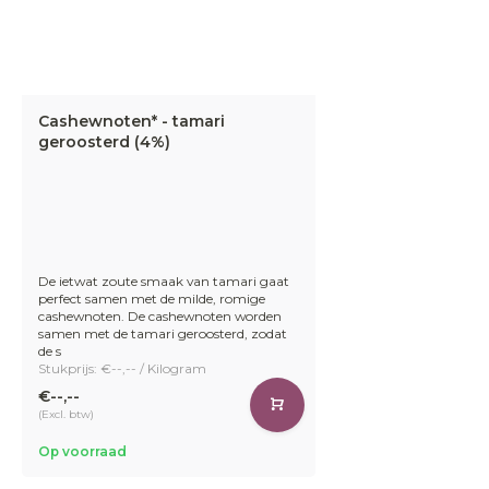
Cashewnoten* - tamari
geroosterd (4%)
De ietwat zoute smaak van tamari gaat
perfect samen met de milde, romige
cashewnoten. De cashewnoten worden
samen met de tamari geroosterd, zodat
de s
Stukprijs: €--,-- / Kilogram
€--,--
(Excl. btw)
Op voorraad