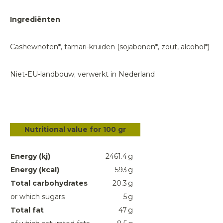
Ingrediënten
Cashewnoten*, tamari-kruiden (sojabonen*, zout, alcohol*)
Niet-EU-landbouw; verwerkt in Nederland
Nutritional value for 100 gr
Energy (kj)
2461.4
g
Energy (kcal)
593
g
Total carbohydrates
20.3
g
or which sugars
5
g
Total fat
47
g