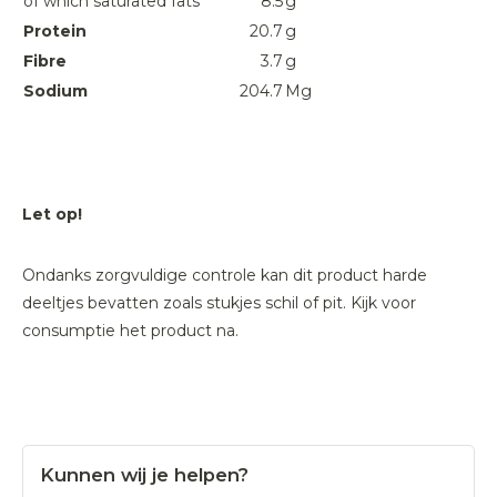
of which saturated fats
8.5
g
Protein
20.7
g
Fibre
3.7
g
Sodium
204.7
Mg
Let op!
Ondanks zorgvuldige controle kan dit product harde
deeltjes bevatten zoals stukjes schil of pit. Kijk voor
consumptie het product na.
Kunnen wij je helpen?