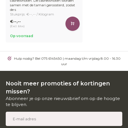
cashewnoten. De cashewnoten worden
samen met de tamari geroosterd, zodat
de s
Stukprijs: €--,-- / Kilogram
€--,--
(Excl. btw)
Op voorraad
Hulp nodig? Bel 075 6145450 | maandag t/m vrijdag 8.00 - 16.30
uur
Nooit meer promoties of kortingen
missen?
Abonneer je op onze nieuwsbrief om op de hoogte
te blijven.