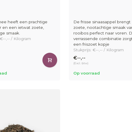
ee heeft een prachtige
De frisse sinaasappel brengt
r en een ietwat zoete,
zoete, nootachtige smaak va
ige smaak.
rooibos perfect naar voren. 
 €--,-- / Kilogram
verrassende combinatie zorg
een friszoet kopje
Stukprijs: €--,-- / Kilogram
€--,--
(Excl. btw)
aad
Op voorraad