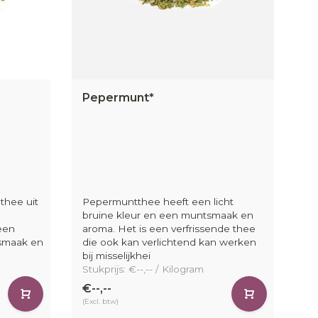
en eenvoudig
n paar klikken je favoriete thee.
en ondergebracht bij een externe logistieke
Pepermunt*
nze orders. Bestellingen geplaatst voor 11:00
 order.
eit, flexibiliteit en impact.
Log in en plaats
thee uit
Pepermuntthee heeft een licht
bruine kleur en een muntsmaak en
een
aroma. Het is een verfrissende thee
 smaak en
die ook kan verlichtend kan werken
bij misselijkhei
Stukprijs: €--,-- / Kilogram
€--,--
(Excl. btw)