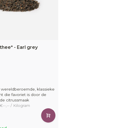
hee* - Earl grey
n wereldberoemde, klassieke
t die favoriet is door de
nde citrussmaak
 €--,-- / Kilogram