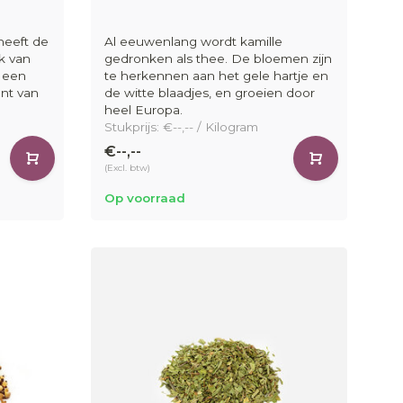
ering:
heeft de
Al eeuwenlang wordt kamille
ak van
gedronken als thee. De bloemen zijn
oor elk moment.
s een
te herkennen aan het gele hartje en
ent van
de witte blaadjes, en groeien door
n munt.
heel Europa.
Stukprijs: €--,-- / Kilogram
lange.
€--,--
jke zoetheid.
(Excl. btw)
a.
Op voorraad
ls thee groothandel?
de arbeidsmarkt
erk verhaal voor jouw merk.