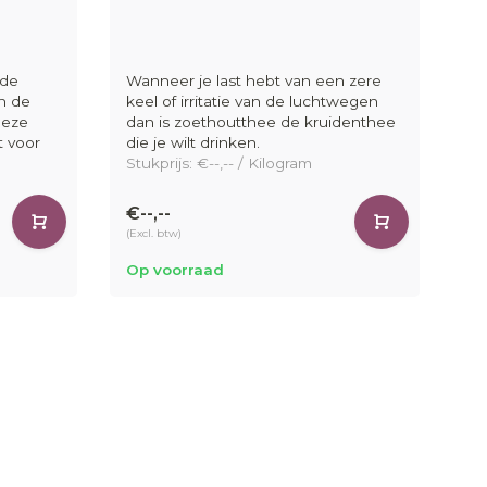
 de
Wanneer je last hebt van een zere
n de
keel of irritatie van de luchtwegen
Deze
dan is zoethoutthee de kruidenthee
t voor
die je wilt drinken.
Stukprijs: €--,-- / Kilogram
€--,--
(Excl. btw)
Op voorraad