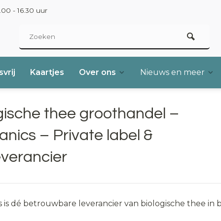
00 - 16.30 uur
vrij
Kaartjes
Over ons
Nieuws en meer
gische thee groothandel –
anics – Private label &
everancier
 is dé betrouwbare leverancier van biologische thee in bu
etailers, horeca en foodservice in Nederland en Europa. 