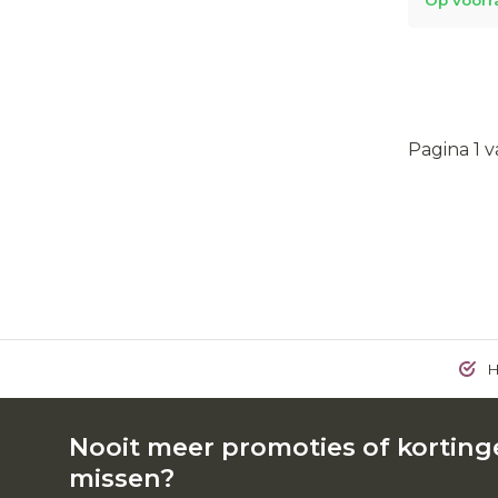
Op voorr
Pagina 1 v
H
Nooit meer promoties of kortin
missen?