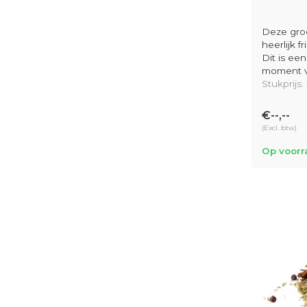
Ontdek onz
Deze gro
heerlijk f
Groene 
Dit is een
Kamille
moment v
Sterre
Stukprijs:
Rooibo
Rooibos
€--,--
Zoetho
(Excl. btw)
Earl Gr
Op voorr
Waarom
Scherpe
Flexibe
Duurza
Sociale
Samen zor