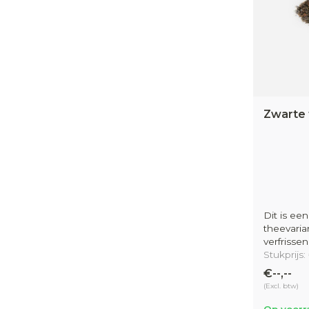
Zwarte t
Dit is ee
theevarian
verfrisse
Stukprijs:
€--,--
(Excl. btw)