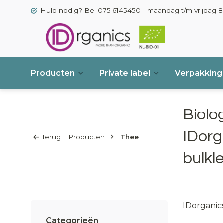
Hulp nodig? Bel 075 6145450 | maandag t/m vrijdag 8.
Producten
Private label
Verpakkings
Biolo
IDorg
Terug
Producten
Thee
bulkl
IDorganics
(online) r
Categorieën