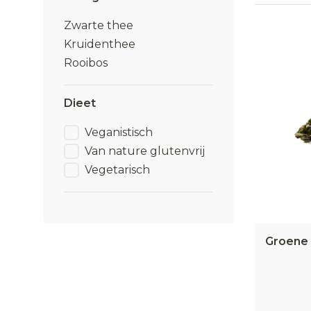
gecertific
Zwarte thee
Grooth
Kruidenthee
Rooibos
Onze compl
zwarte the
Dieet
Privat
Veganistisch
Van nature glutenvrij
Wil je ee
Vegetarisch
minimale 
Eerlij
Bij IDorg
Groene 
verhalen 
handel, d
Ons as