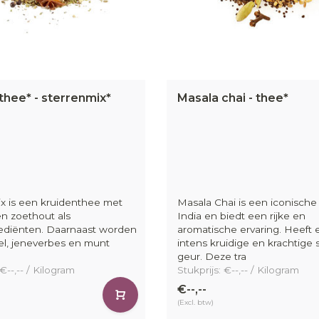
jk biologische thee bestellen – snel 
edrijfsprofiel aan of log in op je account en bestel in ee
snelle en betrouwbare levering hebben we onze voorrad
thee* - sterrenmix*
Masala chai - thee*
eze partij verzorgt de samenstelling en distributie van o
n geleverd op de tweede werkdag na ontvangst van de
 duurzame thee in bulk te bestellen?
logische thee bij IDorganics – jouw groothandel voor kwalit
og je bestelling!
x is een kruidenthee met
Masala Chai is een iconische 
en zoethout als
India en biedt een rijke en
rediënten. Daarnaast worden
aromatische ervaring. Heeft 
l, jeneverbes en munt
intens kruidige en krachtige
geur. Deze tra
 €--,-- / Kilogram
Stukprijs: €--,-- / Kilogram
€--,--
(Excl. btw)