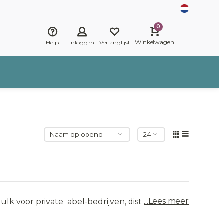
0
Winkelwagen
Help
Inloggen
Verlanglijst
...Lees meer
lk voor private label-bedrijven, distributeurs,
Met meer dan 20 jaar ervaring leveren wij