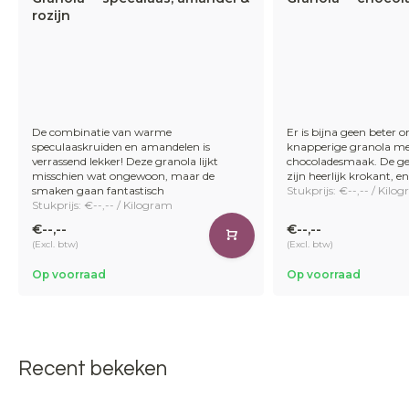
rozijn
De combinatie van warme
Er is bijna geen beter o
speculaaskruiden en amandelen is
knapperige granola met
verrassend lekker! Deze granola lijkt
chocoladesmaak. De ge
misschien wat ongewoon, maar de
zijn heerlijk krokant, en 
smaken gaan fantastisch
Stukprijs: €--,-- / Kilo
Stukprijs: €--,-- / Kilogram
€--,--
€--,--
(Excl. btw)
(Excl. btw)
Op voorraad
Op voorraad
Recent bekeken