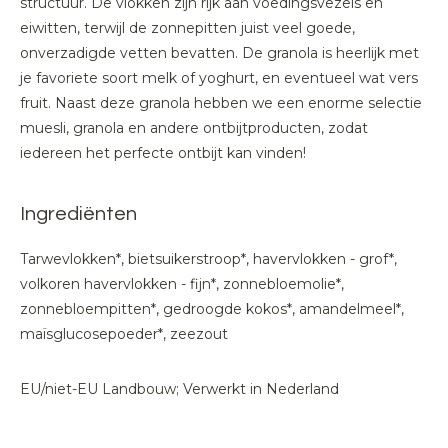
structuur. De vlokken zijn rijk aan voedingsvezels en
eiwitten, terwijl de zonnepitten juist veel goede,
onverzadigde vetten bevatten. De granola is heerlijk met
je favoriete soort melk of yoghurt, en eventueel wat vers
fruit. Naast deze granola hebben we een enorme selectie
muesli, granola en andere ontbijtproducten, zodat
iedereen het perfecte ontbijt kan vinden!
Ingrediënten
Tarwevlokken*, bietsuikerstroop*, havervlokken - grof*,
volkoren havervlokken - fijn*, zonnebloemolie*,
zonnebloempitten*, gedroogde kokos*, amandelmeel*,
maïsglucosepoeder*, zeezout
EU/niet-EU Landbouw; Verwerkt in Nederland