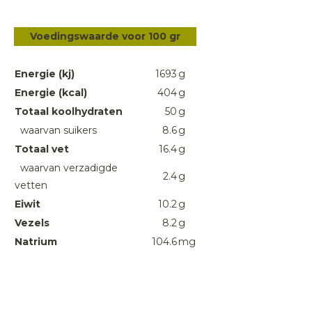
Voedingswaarde voor 100 gr
Energie (kj)
1693
g
Energie (kcal)
404
g
Totaal koolhydraten
50
g
waarvan suikers
8.6
g
Totaal vet
16.4
g
waarvan verzadigde
2.4
g
vetten
Eiwit
10.2
g
Vezels
8.2
g
Natrium
104.6
mg