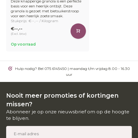
Deze knapperige granola is een perfecte
basis voor een heerlijk ontbijt. Deze
granola is gezoet met bietsuikerstroop
voor een heerlijk zoete smaak.
Stukprijs: €--,-- / Kilogram
€--,--
(Excl. btw)
Op voorraad
Hulp nodig? Bel 075 6145450 | maandag t/m vrijdag 8.00 - 16.30
uur
Nooit meer promoties of kortingen
missen?
Abonneer je op onze nieuwsbrief om op de hoogte
te blijven.