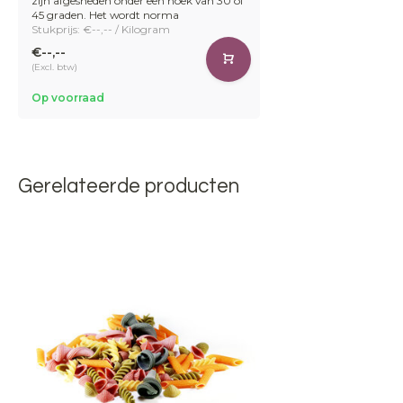
zijn afgesneden onder een hoek van 30 of
45 graden. Het wordt norma
Stukprijs: €--,-- / Kilogram
€--,--
(Excl. btw)
Op voorraad
Gerelateerde producten