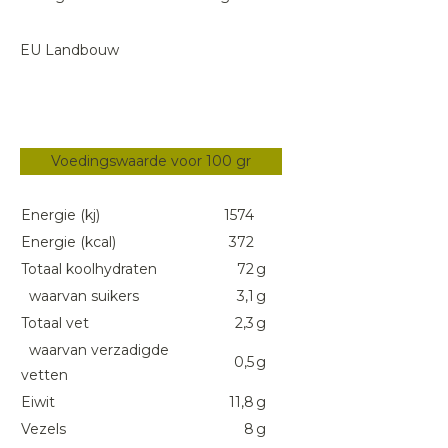
EU Landbouw
Voedingswaarde voor 100 gr
Energie (kj)
1574
Energie (kcal)
372
Totaal koolhydraten
72
g
waarvan suikers
3,1
g
Totaal vet
2,3
g
waarvan verzadigde
0,5
g
vetten
Eiwit
11,8
g
Vezels
8
g