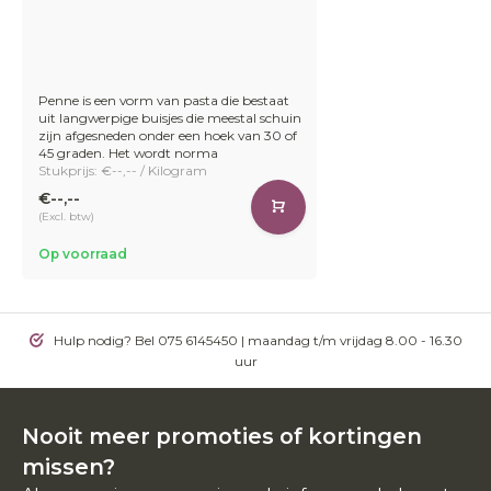
Penne is een vorm van pasta die bestaat
uit langwerpige buisjes die meestal schuin
zijn afgesneden onder een hoek van 30 of
45 graden. Het wordt norma
Stukprijs: €--,-- / Kilogram
€--,--
(Excl. btw)
Op voorraad
Hulp nodig? Bel 075 6145450 | maandag t/m vrijdag 8.00 - 16.30
uur
Nooit meer promoties of kortingen
missen?