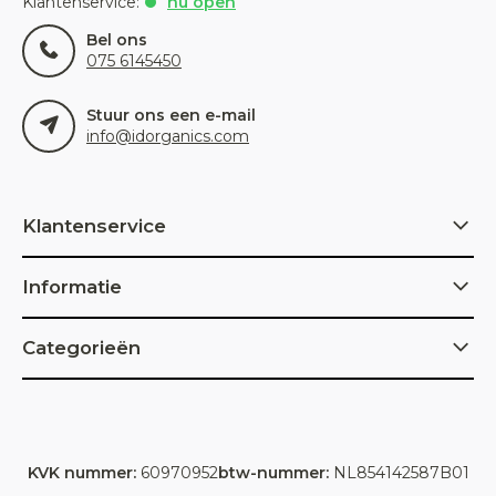
Klantenservice:
nu open
Bel ons
075 6145450
Stuur ons een e-mail
info@idorganics.com
Klantenservice
Informatie
Categorieën
KVK nummer:
60970952
btw-nummer:
NL854142587B01