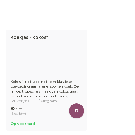
Koekjes - kokos*
Kokos is niet voor niets een klassieke
toevoeging aan allerlei soorten koek. De
milde, tropische smaak van kokos gaat
perfect samen met de zoete koekj
Stukprijs: €--,-- / Kilogram
€--,--
(Excl. btw)
Op voorraad