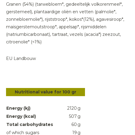
Granen (54%) (tarwebloem*, gedeeltelijk volkorenmeel*,
gerstemeel), plantaardige oliën en vetten (palmolie*,
zonnebloemolie*), rijststroop*, kokos*(12%), agavesiroop*,
maïsgerstemoutstroop*, appelsap*, rijsmiddelen
(natriumbicarbonaat), tartraat, vezels (acacia*) zeezout,
citroenolie* (<1%)
EU Landbouw
Nutritional value for 100 gr
Energy (kj)
2120
g
Energy (kcal)
507
g
Total carbohydrates
60
g
of which sugars
19
g