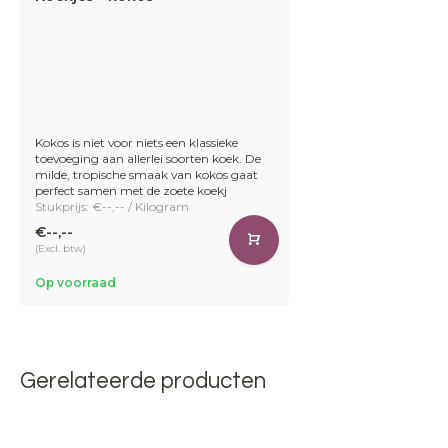
Kokos is niet voor niets een klassieke
toevoeging aan allerlei soorten koek. De
milde, tropische smaak van kokos gaat
perfect samen met de zoete koekj
Stukprijs: €--,-- / Kilogram
€--,--
(Excl. btw)
Op voorraad
Gerelateerde producten