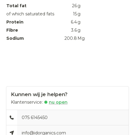
Total fat
26
g
of which saturated fats
15
g
Protein
6.4
g
Fibre
3.6
g
Sodium
200.8
Mg
Kunnen wij je helpen?
Klantenservice:
nu open
075 6145450
info@idorganics.com