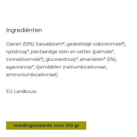
Ingrediënten
Granen (59%) (tarwebloem*, gedeeltelijk volkorenmeel*),
rijststroop*, plantaardige oliën en vetten (palmolie*,
zonnebloemolie*), glucosestroop*, amandelen* (5%),
agavesiroop*, rijsmiddelen (natriumbicarbonaat,
ammoniumbicarbonaat)
EU Landbouw
Voedingswaarde voor 100 gr