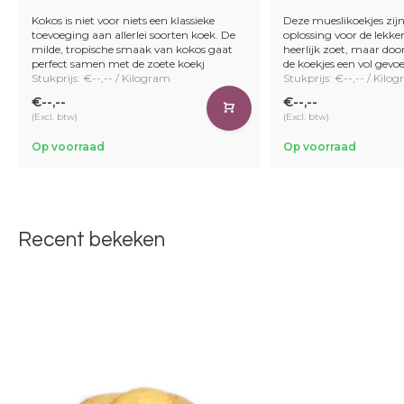
Kokos is niet voor niets een klassieke
Deze mueslikoekjes zijn
toevoeging aan allerlei soorten koek. De
oplossing voor de lekker
milde, tropische smaak van kokos gaat
heerlijk zoet, maar doo
perfect samen met de zoete koekj
de koekjes een vol gevoe
Stukprijs: €--,-- / Kilogram
Stukprijs: €--,-- / Kilo
€--,--
€--,--
(Excl. btw)
(Excl. btw)
Op voorraad
Op voorraad
Recent bekeken