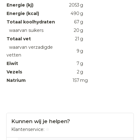
Energie (kj)
2053
g
Energie (kcal)
490
g
Totaal koolhydraten
67
g
waarvan suikers
20
g
Totaal vet
21
g
waarvan verzadigde
9
g
vetten
Eiwit
7
g
Vezels
2
g
Natrium
157
mg
Kunnen wij je helpen?
Klantenservice: