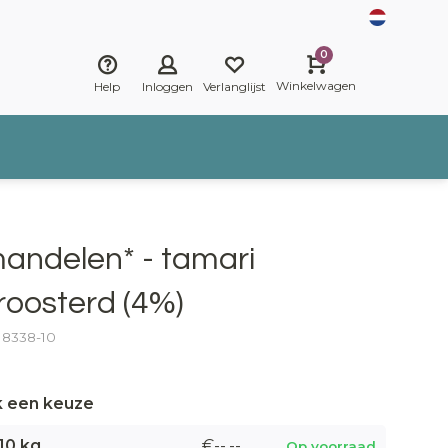
0
Winkelwagen
Help
Inloggen
Verlanglijst
andelen* - tamari
roosterd (4%)
: 8338-10
 een keuze
10 kg
€--,--
Op voorraad