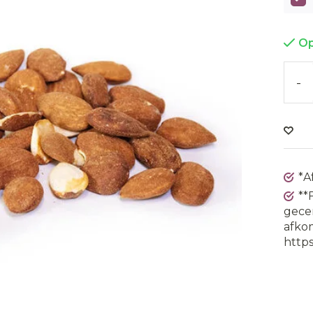
Op
-
*A
**
gecer
afkom
https