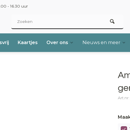
00 - 16.30 uur
vrij
Kaartjes
Over ons
Nieuws en meer
Am
ge
Art.nr
Maak