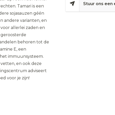
Stuur ons een 
rechten. Tamari is een
andere sojasauzen géén
an andere varianten, en
voor allerlei zaden en
i geroosterde
andelen behoren tot de
tamine E, een
or het immuunsysteem.
 vetten, en ook deze
dingscentrum adviseert
d voor je zijn!