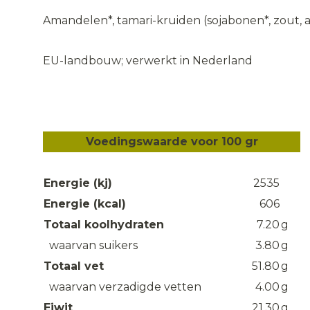
Amandelen*, tamari-kruiden (sojabonen*, zout, a
EU-landbouw; verwerkt in Nederland
Voedingswaarde voor 100 gr
Energie (kj)
2535
Energie (kcal)
606
Totaal koolhydraten
7.20
g
waarvan suikers
3.80
g
Totaal vet
51.80
g
waarvan verzadigde vetten
4.00
g
Eiwit
21.30
g