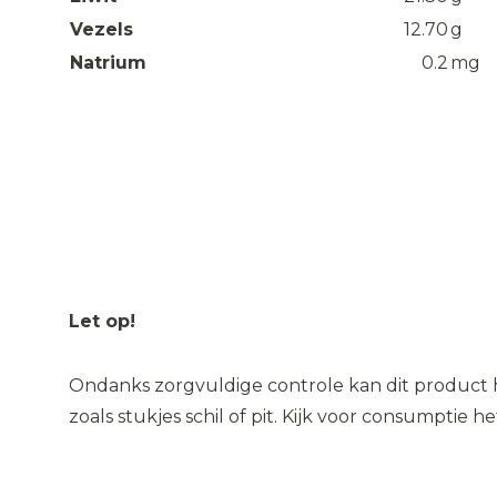
Vezels
12.70
g
Natrium
0.2
mg
Let op!
Ondanks zorgvuldige controle kan dit product 
zoals stukjes schil of pit. Kijk voor consumptie h