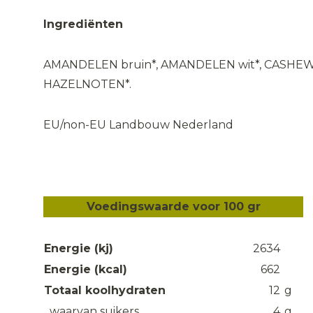
Ingrediënten
AMANDELEN bruin*, AMANDELEN wit*, CASHE
HAZELNOTEN*.
EU/non-EU Landbouw Nederland
Voedingswaarde voor 100 gr
Energie (kj)
2634
Energie (kcal)
662
Totaal koolhydraten
12
g
waarvan suikers
4
g