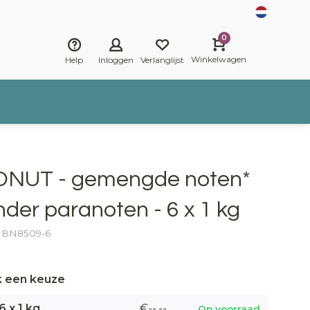
0
Winkelwagen
Help
Inloggen
Verlanglijst
ONUT - gemengde noten*
nder paranoten - 6 x 1 kg
r: BN8509-6
 een keuze
6 x 1 kg
€--,--
Op voorraad