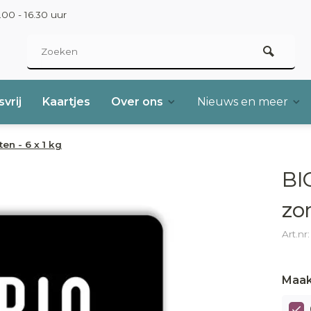
00 - 16.30 uur
vrij
Kaartjes
Over ons
Nieuws en meer
n - 6 x 1 kg
BI
zo
Art.n
Maak