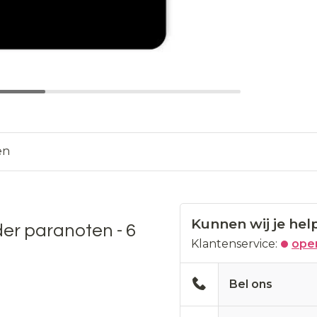
en
Kunnen wij je hel
r paranoten - 6
Klantenservice:
open
Bel ons