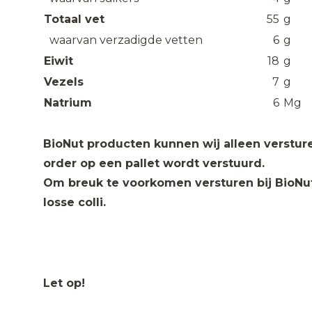
Totaal vet
55
g
waarvan verzadigde vetten
6
g
Eiwit
18
g
Vezels
7
g
Natrium
6
Mg
BioNut producten kunnen wij alleen verstur
order op een pallet wordt verstuurd.
Om breuk te voorkomen versturen bij BioNut
losse colli.
Let op!