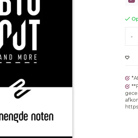
Op
-
*A
**
gecer
afkom
https