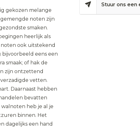
Stuur ons een 
ldig gekozen melange
e gemengde noten zijn
 gezondste smaken.
egingen heerlijk als
 noten ook uitstekend
g bijvoorbeeld eens een
ra smaak; of hak de
n zijn ontzettend
nverzadigde vetten.
hart. Daarnaast hebben
Amandelen bevatten
 walnoten heb je al je
tzuren binnen. Het
n dagelijks een hand