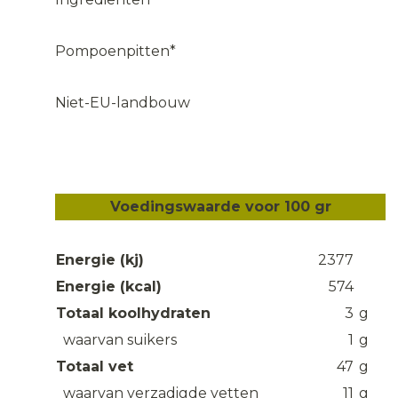
Pompoenpitten*
Niet-EU-landbouw
Voedingswaarde voor 100 gr
Energie (kj)
2377
Energie (kcal)
574
Totaal koolhydraten
3
g
waarvan suikers
1
g
Totaal vet
47
g
waarvan verzadigde vetten
11
g