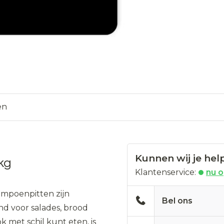
en
Kunnen wij je hel
kg
Klantenservice:
nu 
mpoenpitten zijn
Bel ons
nd voor salades, brood
k met schil kunt eten, is