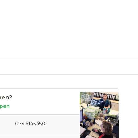
pen?
open
075 6145450