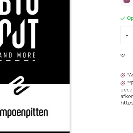
Op
-
*A
**
gecer
afkom
https