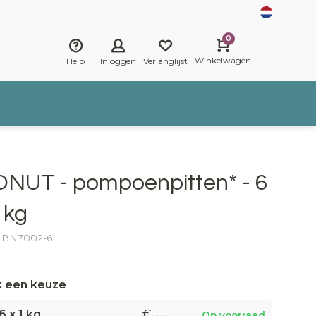
0
Winkelwagen
Help
Inloggen
Verlanglijst
ONUT - pompoenpitten* - 6
 kg
r: BN7002-6
 een keuze
6 x 1 kg
€--,--
Op voorraad