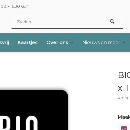
00 - 16.30 uur
vrij
Kaartjes
Over ons
Nieuws en meer
BI
x 1
Art.n
Maak