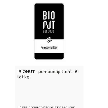
BIONUT - pompoenpitten* - 6
x 1 kg
Deze ongeroosterde, ongezouten