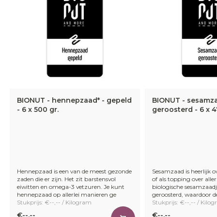
BIONUT - hennepzaad* - gepeld
BIONUT - sesamza
- 6 x 500 gr.
geroosterd - 6 x 4
Hennepzaad is een van de meest gezonde
Sesamzaad is heerlijk o
zaden die er zijn. Het zit barstensvol
of als topping over alle
eiwitten en omega-3 vetzuren. Je kunt
biologische sesamzaadje
hennepzaad op allerlei manieren ge
geroosterd, waardoor 
Stukprijs: €--,-- / Kilogram
Stukprijs: €--,-- / Kilo
€--,--
€--,--