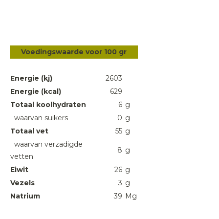
Voedingswaarde voor 100 gr
Energie (kj)
2603
Energie (kcal)
629
Totaal koolhydraten
6
g
waarvan suikers
0
g
Totaal vet
55
g
waarvan verzadigde
8
g
vetten
Eiwit
26
g
Vezels
3
g
Natrium
39
Mg