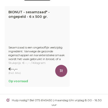
BIONUT - sesamzaad* -
ongepeld - 6 x 500 gr.
Sesamzaad is een ongelooflijk veelzijdig
ingrediënt. Vanwege de gezonde
eigenschappen en karakteristieke smaak
wordt het vaak gebruikt in brood, of a
Stukprijs: €--,-- / Kilogram
€--,--
(Excl. btw)
Op voorraad
Hulp nodig? Bel 075 6145450 | maandag t/m vrijdag 8.00 - 16.30
uur