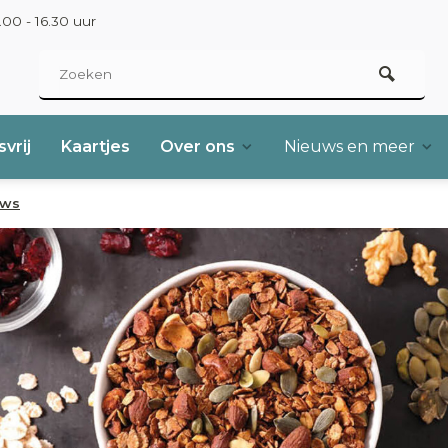
00 - 16.30 uur
vrij
Kaartjes
Over ons
Nieuws en meer
uws