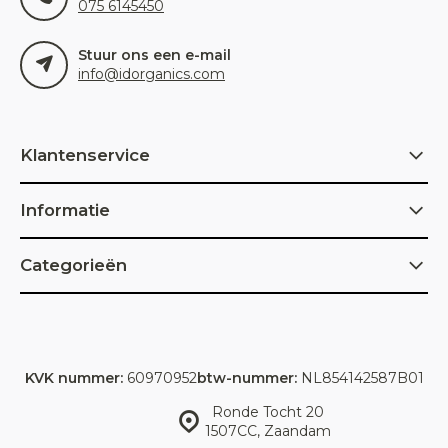
075 6145450
Stuur ons een e-mail
info@idorganics.com
Klantenservice
Informatie
Categorieën
KVK nummer:
60970952
btw-nummer:
NL854142587B01
Ronde Tocht 20
1507CC, Zaandam