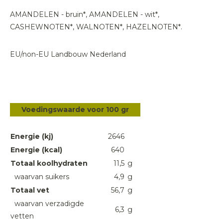
AMANDELEN - bruin*, AMANDELEN - wit*,
CASHEWNOTEN*, WALNOTEN*, HAZELNOTEN*.
EU/non-EU Landbouw Nederland
Voedingswaarde voor 100 gr
Energie (kj)
2646
Energie (kcal)
640
Totaal koolhydraten
11,5
g
waarvan suikers
4,9
g
Totaal vet
56,7
g
waarvan verzadigde
6,3
g
vetten