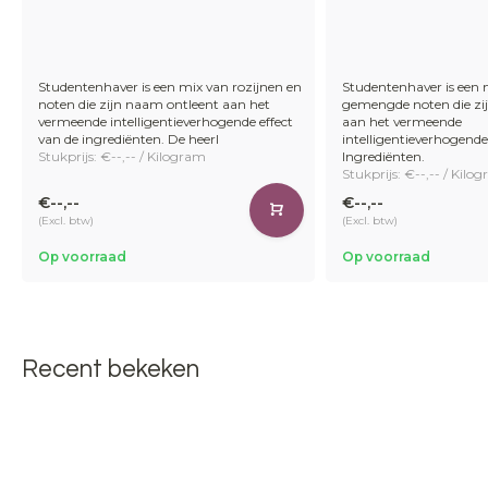
Studentenhaver is een mix van rozijnen en
Studentenhaver is een 
noten die zijn naam ontleent aan het
gemengde noten die zi
vermeende intelligentieverhogende effect
aan het vermeende
van de ingrediënten. De heerl
intelligentieverhogende
Stukprijs: €--,-- / Kilogram
Ingrediënten.
Stukprijs: €--,-- / Kilo
€--,--
€--,--
(Excl. btw)
(Excl. btw)
Op voorraad
Op voorraad
Recent bekeken