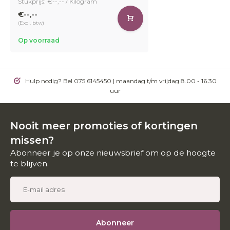
Stukprijs: €--,-- / Kilogram
€--,--
(Excl. btw)
Op voorraad
Hulp nodig? Bel 075 6145450 | maandag t/m vrijdag 8.00 - 16.30
uur
Nooit meer promoties of kortingen
missen?
Abonneer je op onze nieuwsbrief om op de hoogte
te blijven.
Abonneer