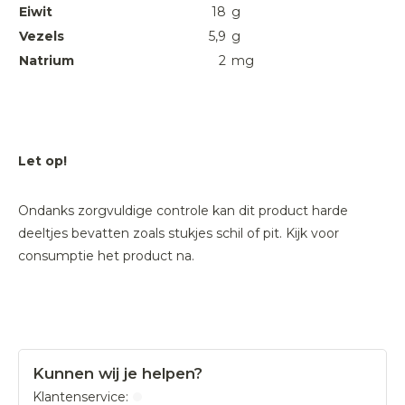
Eiwit
18
g
Vezels
5,9
g
Natrium
2
mg
Let op!
Ondanks zorgvuldige controle kan dit product harde
deeltjes bevatten zoals stukjes schil of pit. Kijk voor
consumptie het product na.
Kunnen wij je helpen?
Klantenservice: