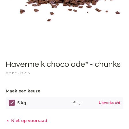
Havermelk chocolade* - chunks
Art.nr: 21593-5
Maak een keuze
5 kg
€--,--
Uitverkocht
Niet op voorraad