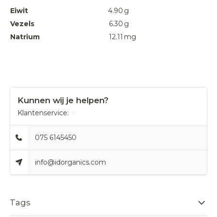
Eiwit
4.90
g
Vezels
6.30
g
Natrium
12.11
mg
Kunnen wij je helpen?
Klantenservice:
075 6145450
info@idorganics.com
Tags