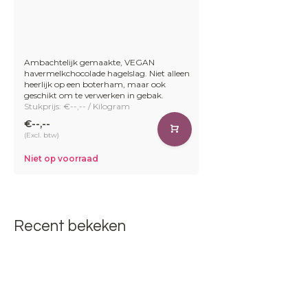
Ambachtelijk gemaakte, VEGAN
havermelkchocolade hagelslag. Niet alleen
heerlijk op een boterham, maar ook
geschikt om te verwerken in gebak.
Stukprijs: €--,-- / Kilogram
€--,--
(Excl. btw)
Niet op voorraad
Recent bekeken