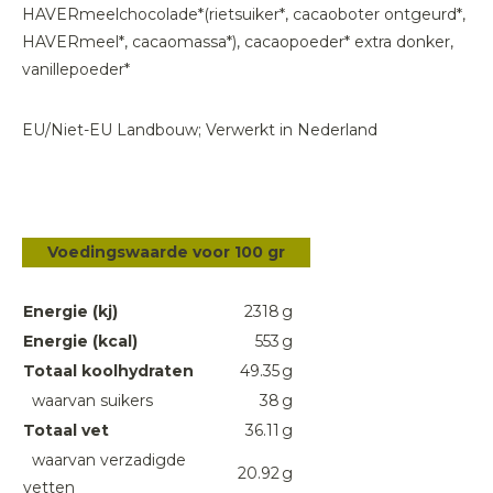
HAVERmeelchocolade*(rietsuiker*, cacaoboter ontgeurd*,
HAVERmeel*, cacaomassa*), cacaopoeder* extra donker,
vanillepoeder*
EU/Niet-EU Landbouw; Verwerkt in Nederland
Voedingswaarde voor 100 gr
Energie (kj)
2318
g
Energie (kcal)
553
g
Totaal koolhydraten
49.35
g
waarvan suikers
38
g
Totaal vet
36.11
g
waarvan verzadigde
20.92
g
vetten