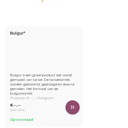
Bulgur*
Bulgur is een graanproduct dat wordt
gemaakt van tarwe. De tarwekorrels
worden gestoomd, gedroogd en daarna
gemalen. Het formaat van de
bulgurkorrels
Stukprijs: €--,-- / Kilogram
€--,--
(Excl. btw)
Op voorraad