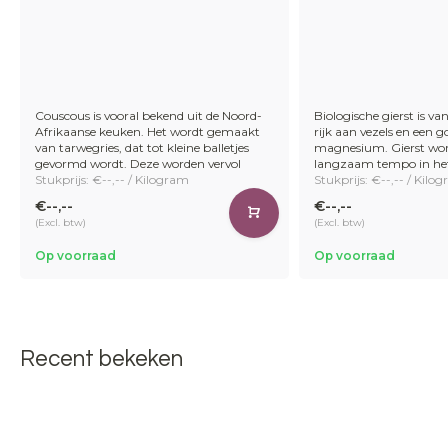
Couscous is vooral bekend uit de Noord-
Biologische gierst is va
Afrikaanse keuken. Het wordt gemaakt
rijk aan vezels en een 
van tarwegries, dat tot kleine balletjes
magnesium. Gierst wor
gevormd wordt. Deze worden vervol
langzaam tempo in het
Stukprijs: €--,-- / Kilogram
Stukprijs: €--,-- / Kilo
€--,--
€--,--
(Excl. btw)
(Excl. btw)
Op voorraad
Op voorraad
Recent bekeken