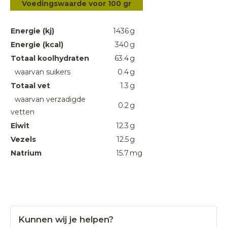
Voedingswaarde voor 100 gr
Energie (kj)
1436
g
Energie (kcal)
340
g
Totaal koolhydraten
63.4
g
waarvan suikers
0.4
g
Totaal vet
1.3
g
waarvan verzadigde
0.2
g
vetten
Eiwit
12.3
g
Vezels
12.5
g
Natrium
15.7
mg
Kunnen wij je helpen?