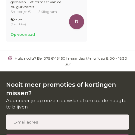
gemalen. Het formaat van de
bulgurkorrels
Stukprijs: €--,-- / Kilogram
€--,--
(Excl. btw)
Op voorraad
Hulp nodig? Bel 075 6145450 | maandag t/m vrijdag 8.00 - 16.30
uur
Nooit meer promoties of kortingen
missen?
Abonneer je op onze nieuwsbrief om op de hoogte
te blijven.