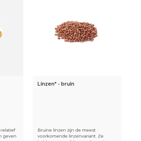
Linzen* - bruin
Li
relatief
Bruine linzen zijn de meest
Be
n geven
voorkomende linzenvariant. Ze
da