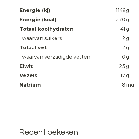
Energie (kj)
1146
g
Energie (kcal)
270
g
Totaal koolhydraten
41
g
waarvan suikers
2
g
Totaal vet
2
g
waarvan verzadigde vetten
0
g
Eiwit
23
g
Vezels
17
g
Natrium
8
mg
Recent bekeken