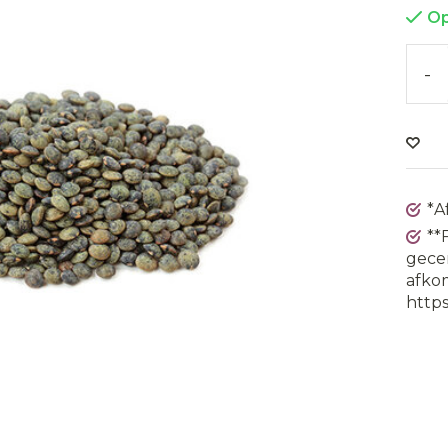
Op
-
*A
**
gecer
afkom
https