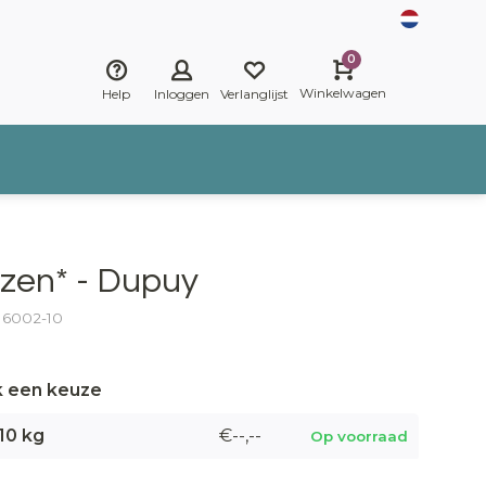
0
Winkelwagen
Help
Inloggen
Verlanglijst
nzen* - Dupuy
: 6002-10
 een keuze
10 kg
€--,--
Op voorraad