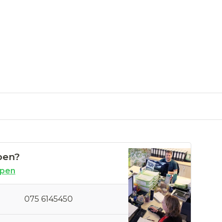
pen?
open
075 6145450