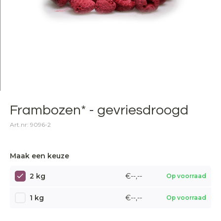
Frambozen* - gevriesdroogd
Art.nr: 9096-2
Maak een keuze
2 kg
€--,--
Op voorraad
1 kg
€--,--
Op voorraad