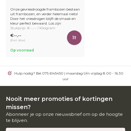
Onze gevriesdroogde frambozen bestaan
uit frambozen, en verder helemaal niets!
Door het vriesdrogen blijft de smaak en
kleur perfect bewaard. Los zijn
Stukprijs: €--,-- / Kilogram
€--,--
(Excl. btw)
Op voorraad
Hulp nodig? Bel 075 6145450 | maandag t/m vrijdag 8.00 - 16.30
uur
Nooit meer promoties of kortingen
missen?
Abonneer je op onze nieuwsbrief om op de hoogte
te blijven.