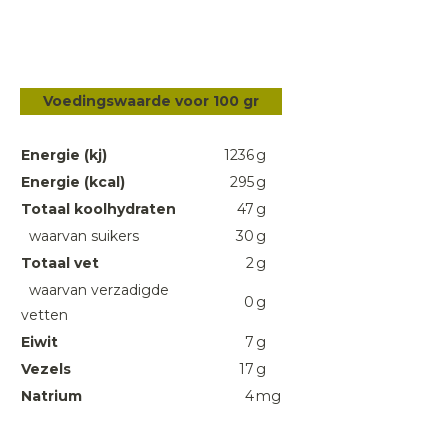
Voedingswaarde voor 100 gr
Energie (kj)
1236
g
Energie (kcal)
295
g
Totaal koolhydraten
47
g
waarvan suikers
30
g
Totaal vet
2
g
waarvan verzadigde
0
g
vetten
Eiwit
7
g
Vezels
17
g
Natrium
4
mg