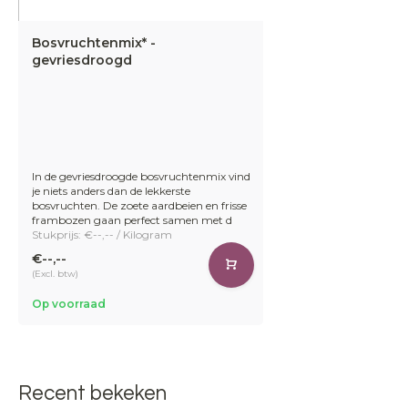
Bosvruchtenmix* -
gevriesdroogd
In de gevriesdroogde bosvruchtenmix vind
je niets anders dan de lekkerste
bosvruchten. De zoete aardbeien en frisse
frambozen gaan perfect samen met d
Stukprijs: €--,-- / Kilogram
€--,--
(Excl. btw)
Op voorraad
Recent bekeken