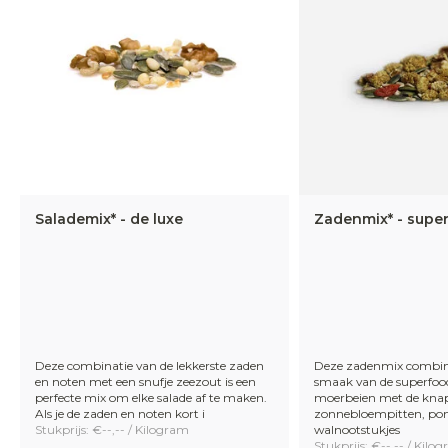
Salademix* - de luxe
Zadenmix* - supe
Deze combinatie van de lekkerste zaden
Deze zadenmix combinee
en noten met een snufje zeezout is een
smaak van de superfood
perfecte mix om elke salade af te maken.
moerbeien met de kna
Als je de zaden en noten kort i
zonnebloempitten, po
Stukprijs: €--,-- / Kilogram
walnootstukjes
Stukprijs: €--,-- / Kilo