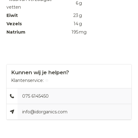
6
g
vetten
Eiwit
23
g
Vezels
14
g
Natrium
195
mg
Kunnen wij je helpen?
Klantenservice:
075 6145450
info@idorganics.com