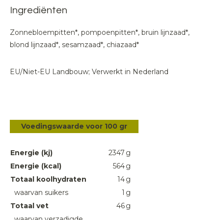
Ingrediënten
Zonnebloempitten*, pompoenpitten*, bruin lijnzaad*,
blond lijnzaad*, sesamzaad*, chiazaad*
EU/Niet-EU Landbouw; Verwerkt in Nederland
Voedingswaarde voor 100 gr
Energie (kj)
2347
g
Energie (kcal)
564
g
Totaal koolhydraten
14
g
waarvan suikers
1
g
Totaal vet
46
g
waarvan verzadigde