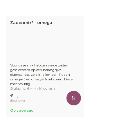
Zadenmix* - omega
Voor deze mix hebben we de zaden
geselecteerd op één belangrijke
eigenschap: ze zijn allemaal rijk aan
omega-3 en omega-6 vetzuren. Deze
meervoudig
Stukprijs: €--,-- / Kilogram
€--,--
(Excl. btw)
Op voorraad