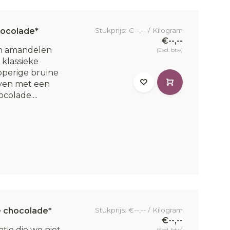
hocolade*
Stukprijs: €--,-- / Kilogram
€--,--
n amandelen
(Excl. btw)
n klassieke
pperige bruine
ven met een
colade....
e chocolade*
Stukprijs: €--,-- / Kilogram
€--,--
atie die we niet
(Excl. btw)