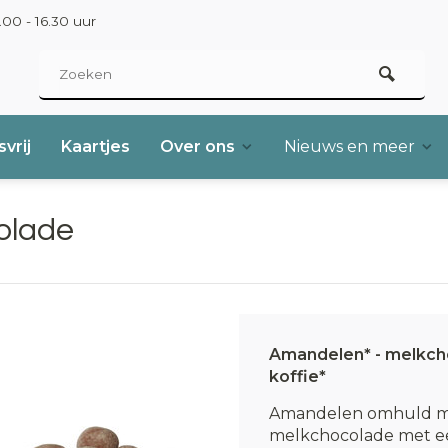
00 - 16.30 uur
vrij
Kaartjes
Over ons
Nieuws en meer
olade
Amandelen* - melkch
koffie*
Amandelen omhuld 
melkchocolade met ee