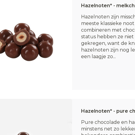
Hazelnoten* - melkc
Hazelnoten zijn missc
meeste klassieke noot
combineren met choco
status hebben ze niet 
gekregen, want de kn
hazelnoten zijn nog l
een laagje zo...
Hazelnoten* - pure c
Pure chocolade en ha
minstens net zo lekker