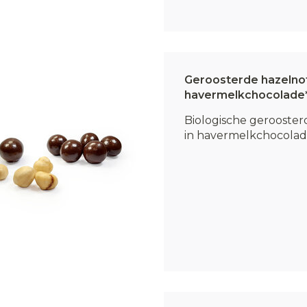
Geroosterde hazelnot
havermelkchocolade
Biologische gerooste
in havermelkchocolade.