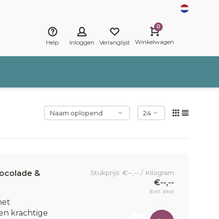
0
Winkelwagen
Help
Inloggen
Verlanglijst
ocolade &
Stukprijs: €--,-- / Kilogram
€--,--
(Excl. btw)
met
n krachtige