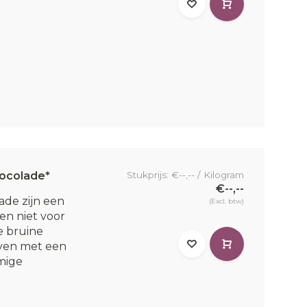
ocolade*
Stukprijs: €--,-- / Kilogram
€--,--
de zijn een
(Excl. btw)
en niet voor
e bruine
ven met een
omige