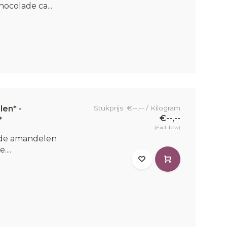
ocolade ca...
en* -
Stukprijs: €--,-- / Kilogram
€--,--
*
(Excl. btw)
rde amandelen
...