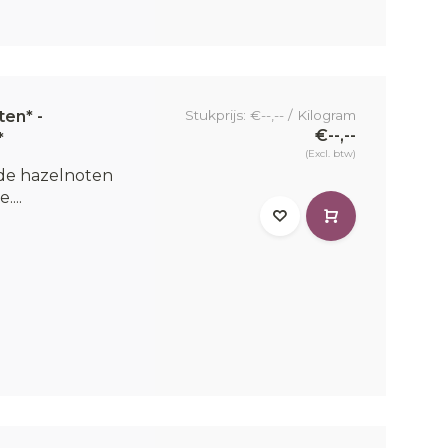
en* -
Stukprijs: €--,-- / Kilogram
€--,--
*
(Excl. btw)
rde hazelnoten
...