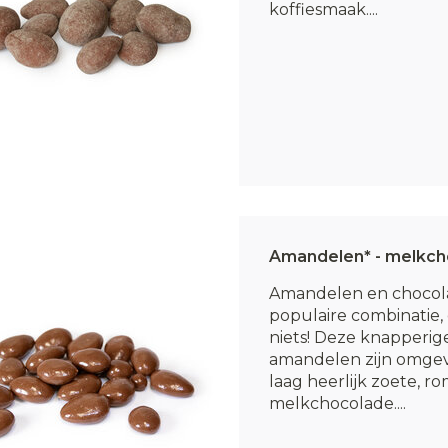
koffiesmaak....
Amandelen* - melkch
Amandelen en chocola
populaire combinatie, 
niets! Deze knapperig
amandelen zijn omge
laag heerlijk zoete, r
melkchocolade....