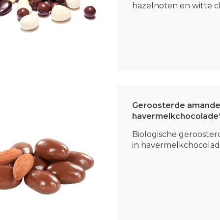
hazelnoten en witte ch
Geroosterde amandel
havermelkchocolade
Biologische gerooste
in havermelkchocolade.