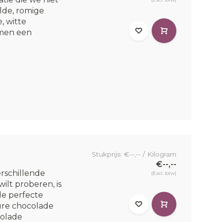
lde, romige
, witte
men een
Stukprijs: €--,-- / Kilogram
€--,--
verschillende
(Excl. btw)
lt proberen, is
de perfecte
ure chocolade
olade