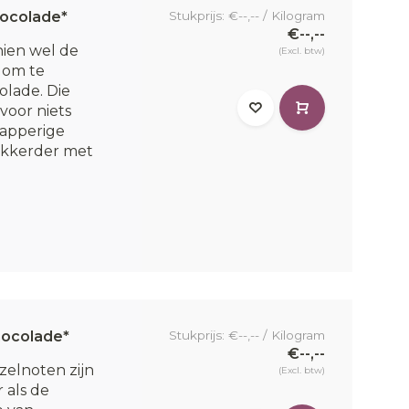
hocolade*
Stukprijs: €--,-- / Kilogram
€--,--
hien wel de
(Excl. btw)
 om te
lade. Die
voor niets
apperige
ekkerder met
hocolade*
Stukprijs: €--,-- / Kilogram
€--,--
zelnoten zijn
(Excl. btw)
 als de