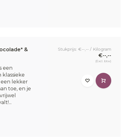
ocolade* &
Stukprijs: €--,-- / Kilogram
€--,--
(Excl. btw)
s een
 klassieke
 een lekker
n toe, en je
vrijwel
t!...