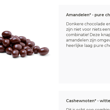
Amandelen* - pure c
Donkere chocolade e
zijn niet voor niets ee
combinatie! Deze kna
amandelen zijn omge
heerlijke laag pure cho
Cashewnoten* - witt
Dit is echt een combin