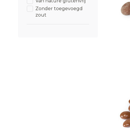
Van nature glutenvrij
Zonder toegevoegd
zout