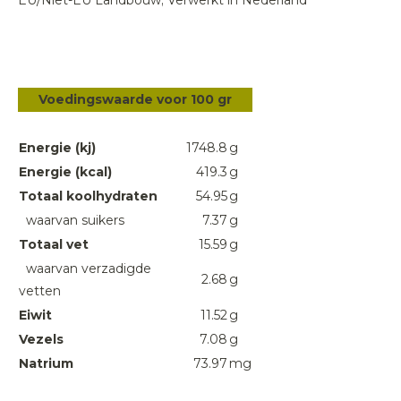
EU/Niet-EU Landbouw; Verwerkt in Nederland
Voedingswaarde voor 100 gr
Energie (kj)
1748.8
g
Energie (kcal)
419.3
g
Totaal koolhydraten
54.95
g
waarvan suikers
7.37
g
Totaal vet
15.59
g
waarvan verzadigde
2.68
g
vetten
Eiwit
11.52
g
Vezels
7.08
g
Natrium
73.97
mg