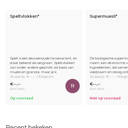
Speltvlokken*
Supermuesli*
Spelt is een eeuwenoude tarwevariant, en
De biologische supermu
staat bekend als oergraan. Speltvlokken
naam aan de enorme va
zijn onder andere geschikt als basis van
Ingrediënten, die same
muesli en granola, maar je k
voedzaam en stevig ontbi
Stukprijs: €--,-- / Kilogram
Stukprijs: €--,-- / Kilo
€--,--
€--,--
(Excl. btw)
(Excl. btw)
Op voorraad
Niet op voorraad
Recent bekeken