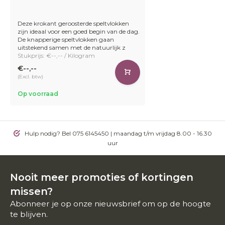
Deze krokant geroosterde speltvlokken
zijn ideaal voor een goed begin van de dag.
De knapperige speltvlokken gaan
uitstekend samen met de natuurlijk z
Stukprijs: €--,-- / Kilogram
€--,--
(Excl. btw)
Op voorraad
Hulp nodig? Bel 075 6145450 | maandag t/m vrijdag 8.00 - 16.30
uur
Nooit meer promoties of kortingen
missen?
Abonneer je op onze nieuwsbrief om op de hoogte
te blijven.