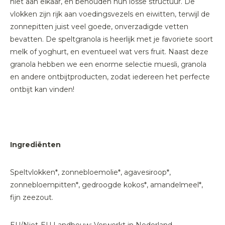
niet aan elkaar, en behouden hun losse structuur. De
vlokken zijn rijk aan voedingsvezels en eiwitten, terwijl de
zonnepitten juist veel goede, onverzadigde vetten
bevatten. De speltgranola is heerlijk met je favoriete soort
melk of yoghurt, en eventueel wat vers fruit. Naast deze
granola hebben we een enorme selectie muesli, granola
en andere ontbijtproducten, zodat iedereen het perfecte
ontbijt kan vinden!
Ingrediënten
Speltvlokken*, zonnebloemolie*, agavesiroop*,
zonnebloempitten*, gedroogde kokos*, amandelmeel*,
fijn zeezout.