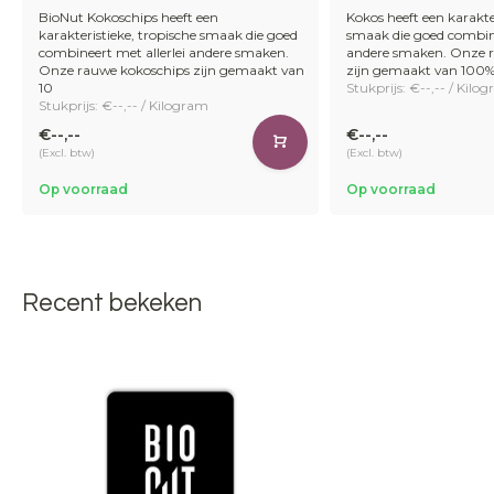
BioNut Kokoschips heeft een
Kokos heeft een karakter
karakteristieke, tropische smaak die goed
smaak die goed combine
combineert met allerlei andere smaken.
andere smaken. Onze 
Onze rauwe kokoschips zijn gemaakt van
zijn gemaakt van 100% 
10
Stukprijs: €--,-- / Kilo
Stukprijs: €--,-- / Kilogram
€--,--
€--,--
(Excl. btw)
(Excl. btw)
Op voorraad
Op voorraad
Recent bekeken