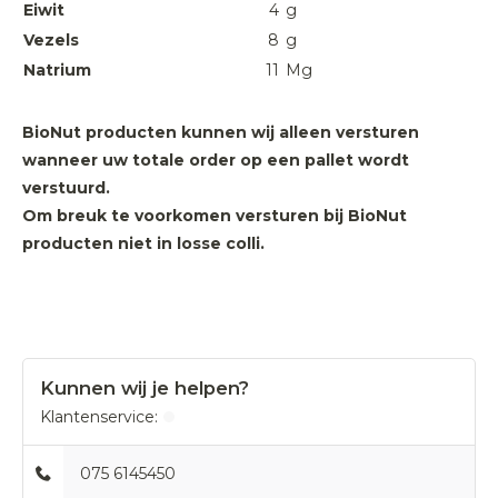
Eiwit
4
g
Vezels
8
g
Natrium
11
Mg
BioNut producten kunnen wij alleen versturen
wanneer uw totale order op een pallet wordt
verstuurd.
Om breuk te voorkomen versturen bij BioNut
producten niet in losse colli.
Kunnen wij je helpen?
Klantenservice:
075 6145450