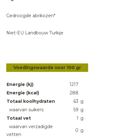
Gedroogde abrikozen*
Niet-EU Landbouw Turkije
Voedingswaarde voor 100 gr
Energie (kj)
1217
Energie (kcal)
288
Totaal koolhydraten
63
g
waarvan suikers
59
g
Totaal vet
1
g
waarvan verzadigde
0
g
vetten