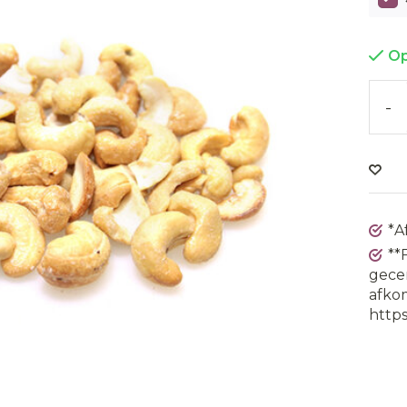
Op
-
*A
**
gecer
afkom
https