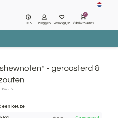
0
Winkelwagen
Help
Inloggen
Verlanglijst
shewnoten* - geroosterd &
zouten
: 8542-5
 een keuze
5 kg
€--,--
Op voorraad