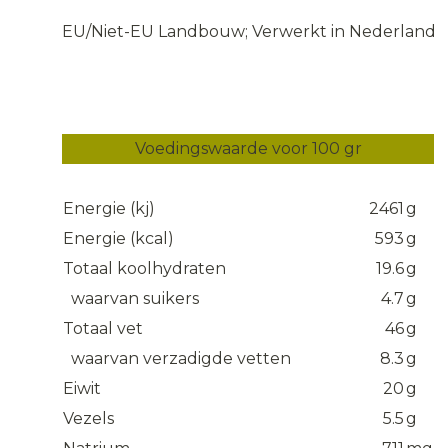
EU/Niet-EU Landbouw; Verwerkt in Nederland
Voedingswaarde voor 100 gr
Energie (kj)
2461
g
Energie (kcal)
593
g
Totaal koolhydraten
19.6
g
waarvan suikers
4.7
g
Totaal vet
46
g
waarvan verzadigde vetten
8.3
g
Eiwit
20
g
Vezels
5.5
g