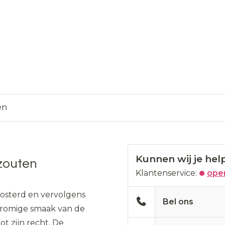
en
Kunnen wij je hel
zouten
Klantenservice:
open
oosterd en vervolgens
Bel ons
 romige smaak van de
t zijn recht. De