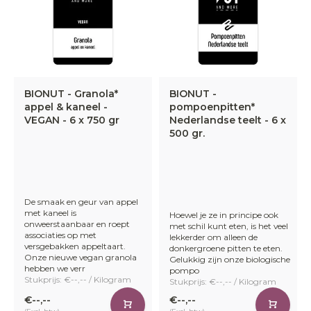
BIONUT - Granola*
BIONUT -
appel & kaneel -
pompoenpitten*
VEGAN - 6 x 750 gr
Nederlandse teelt - 6 x
500 gr.
De smaak en geur van appel
met kaneel is
Hoewel je ze in principe ook
onweerstaanbaar en roept
met schil kunt eten, is het veel
associaties op met
lekkerder om alleen de
versgebakken appeltaart.
donkergroene pitten te eten.
Onze nieuwe vegan granola
Gelukkig zijn onze biologische
hebben we verr
pompo
Stukprijs: €--,-- / Kilogram
Stukprijs: €--,-- / Kilogram
€--,--
€--,--