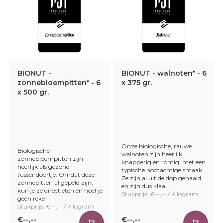
BIONUT -
BIONUT - walnoten* - 6
zonnebloempitten* - 6
x 375 gr.
x 500 gr.
Onze biologische, rauwe
Biologische
walnoten zijn heerlijk
zonnebloempitten zijn
knapperig en romig, met een
heerlijk als gezond
typische nootachtige smaak.
tussendoortje. Omdat deze
Ze zijn al uit de dop gehaald,
zonnepitten al gepeld zijn,
en zijn dus klaa
kun je ze direct eten en hoef je
Stukprijs: €--,-- / Kilogram
geen reke
Stukprijs: €--,-- / Kilogram
€--,--
€--,--