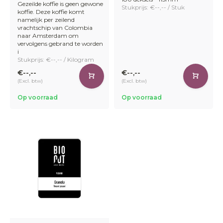
Gezeilde koffie is geen gewone
Stukprijs: €--,-- / Stuk
koffie. Deze koffie komt
namelijk per zeilend
vrachtschip van Colombia
naar Amsterdam om
vervolgens gebrand te worden
i
Stukprijs: €--,-- / Kilogram
€--,--
€--,--
(Excl. btw)
(Excl. btw)
Op voorraad
Op voorraad