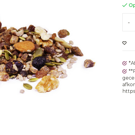
Op
-
*A
**
gecer
afkom
https