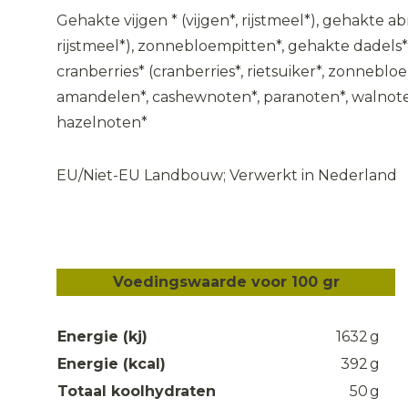
Gehakte vijgen * (vijgen*, rijstmeel*), gehakte a
rijstmeel*), zonnebloempitten*, gehakte dadels
cranberries* (cranberries*, rietsuiker*, zonneblo
amandelen*, cashewnoten*, paranoten*, walnote
hazelnoten*
EU/Niet-EU Landbouw; Verwerkt in Nederland
Voedingswaarde voor 100 gr
Energie (kj)
1632
g
Energie (kcal)
392
g
Totaal koolhydraten
50
g