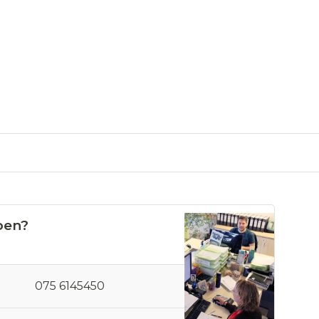
pen?
075 6145450