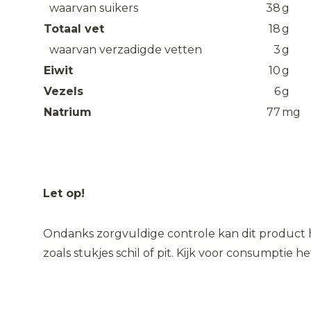
waarvan suikers
38
g
Totaal vet
18
g
waarvan verzadigde vetten
3
g
Eiwit
10
g
Vezels
6
g
Natrium
77
mg
Let op!
Ondanks zorgvuldige controle kan dit product 
zoals stukjes schil of pit. Kijk voor consumptie h