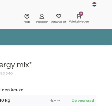
0
Winkelwagen
Help
Inloggen
Verlanglijst
ergy mix*
: 9615-10
 een keuze
10 kg
€--,--
Op voorraad