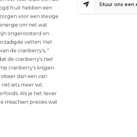
Stuur ons een 
oogd fruit hebben een
 zorgen voor een stevige
 energie om net wat
zijn ongeroosterd en
rzadigde vetten. Het
an de cranberry's, “
at de cranberry's niet
mp cranberry's krijgen.
probeer dan een van
nèt iets meer wil,
oods. Als je het liever
xe misschien precies wat