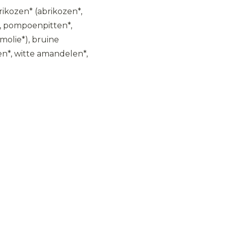
brikozen* (abrikozen*,
*, pompoenpitten*,
emolie*), bruine
n*, witte amandelen*,