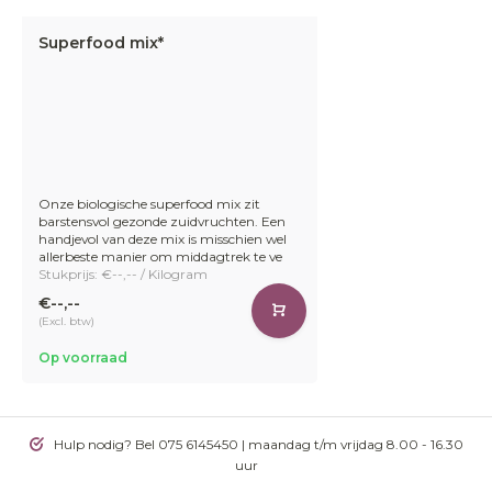
Superfood mix*
Onze biologische superfood mix zit
barstensvol gezonde zuidvruchten. Een
handjevol van deze mix is misschien wel
allerbeste manier om middagtrek te ve
Stukprijs: €--,-- / Kilogram
€--,--
(Excl. btw)
Op voorraad
Hulp nodig? Bel 075 6145450 | maandag t/m vrijdag 8.00 - 16.30
uur