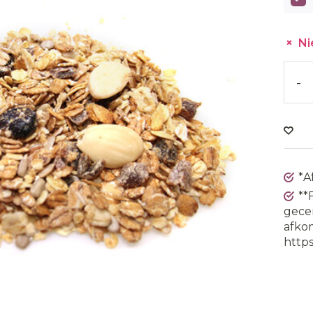
Ni
-
*A
**
gecer
afkom
https