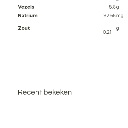
Vezels
8.6
g
Natrium
82.66
mg
Zout
g
0.21
Recent bekeken