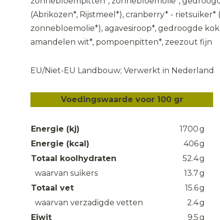
zonnebloempitten*, zonnebloemolie*, gedroogd
(Abrikozen*, Rijstmeel*), cranberry* - rietsuiker* 
zonnebloemolie*), agavesiroop*, gedroogde kok
amandelen wit*, pompoenpitten*, zeezout fijn
EU/Niet-EU Landbouw; Verwerkt in Nederland
Voedingswaarde voor 100 gr
Energie (kj)
1700
g
Energie (kcal)
406
g
Totaal koolhydraten
52.4
g
waarvan suikers
13.7
g
Totaal vet
15.6
g
waarvan verzadigde vetten
2.4
g
Eiwit
9.5
g