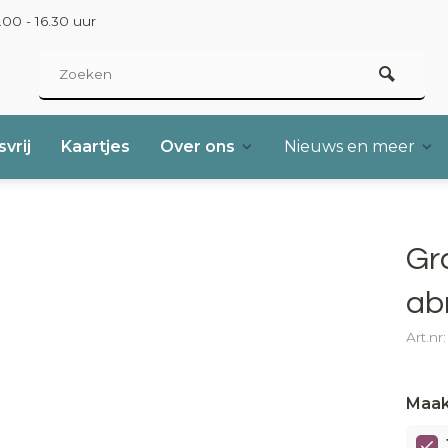
00 - 16.30 uur
vrij
Kaartjes
Over ons
Nieuws en meer
Gr
ab
Art.nr
Maak