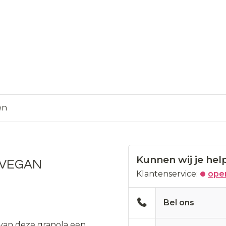
en
Kunnen wij je hel
- VEGAN
Klantenservice:
open
Bel ons
 van deze granola een