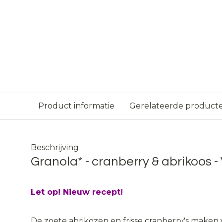
Product informatie
Gerelateerde product
Beschrijving
Granola* - cranberry & abrikoos 
Let op! Nieuw recept!
De zoete abrikozen en frisse cranberry's maken