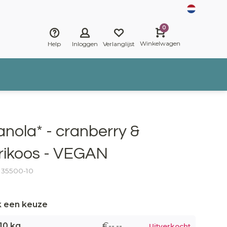
0
Winkelwagen
Help
Inloggen
Verlanglijst
anola* - cranberry &
rikoos - VEGAN
: 35500-10
 een keuze
10 kg
€--,--
Uitverkocht