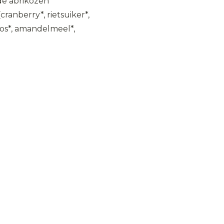
e abrikozen*
(cranberry*, rietsuiker*,
os*, amandelmeel*,