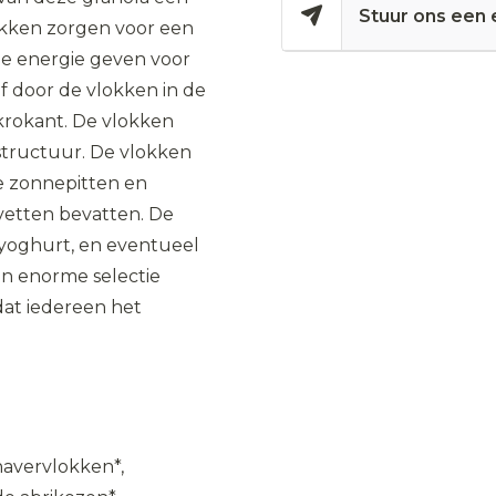
Stuur ons een 
okken zorgen voor een
le energie geven voor
f door de vlokken in de
 krokant. De vlokken
structuur. De vlokken
 de zonnepitten en
vetten bevatten. De
f yoghurt, en eventueel
en enorme selectie
dat iedereen het
havervlokken*,