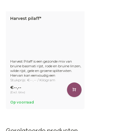
Harvest pilaff*
Harvest Pilaff is een gezonde mix van
bruine basmati rijst, rode en bruine linzen,
wilde rijst, gele en groene spliterwten.
Hiervan kan eenvoudig een
Stukprijs: €--,-- / Kilogram
€--,--
(Excl. btw)
Op voorraad