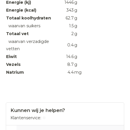
Energie (kj)
1446
g
Energie (kcal)
343
g
Totaal koolhydraten
62.7
g
waarvan suikers
1.5
g
Totaal vet
2
g
waarvan verzadigde
0.4
g
vetten
Eiwit
14.6
g
Vezels
8.7
g
Natrium
4.4
mg
Kunnen wij je helpen?
Klantenservice: