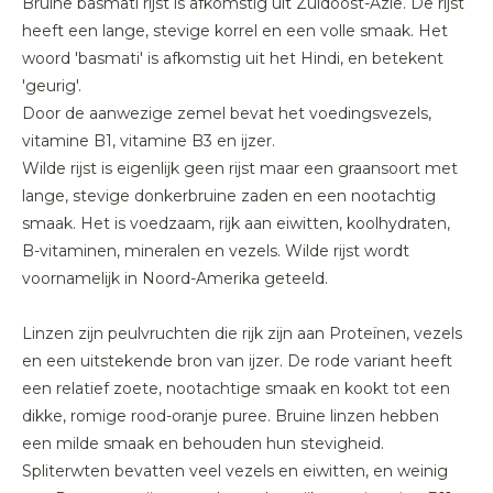
Bruine basmati rijst is afkomstig uit Zuidoost-Azië. De rijst
heeft een lange, stevige korrel en een volle smaak. Het
woord 'basmati' is afkomstig uit het Hindi, en betekent
'geurig'.
Door de aanwezige zemel bevat het voedingsvezels,
vitamine B1, vitamine B3 en ijzer.
Wilde rijst is eigenlijk geen rijst maar een graansoort met
lange, stevige donkerbruine zaden en een nootachtig
smaak. Het is voedzaam, rijk aan eiwitten, koolhydraten,
B-vitaminen, mineralen en vezels. Wilde rijst wordt
voornamelijk in Noord-Amerika geteeld.
Linzen zijn peulvruchten die rijk zijn aan Proteïnen, vezels
en een uitstekende bron van ijzer. De rode variant heeft
een relatief zoete, nootachtige smaak en kookt tot een
dikke, romige rood-oranje puree. Bruine linzen hebben
een milde smaak en behouden hun stevigheid.
Spliterwten bevatten veel vezels en eiwitten, en weinig