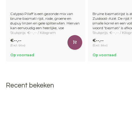
Calypso Pilaff is een gezonde mix van
Bruine basmatirijst is 
bruine basmati rijst, rode, groene en
Zuidoost-Azië. De rijst 
dupuy linzen en gele spliterwten. Hiervan
smalle korrel en een vo
kan eenvoudig een heerlijke, voe
woord 'basmati' is afko
Stukprijs: €--,-- / Kilogram
Stukprijs: €--,-- / Kilo
€--,--
€--,--
(Excl. btw)
(Excl. btw)
Op voorraad
Op voorraad
Recent bekeken