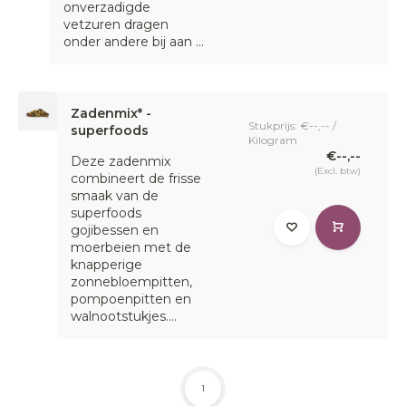
onverzadigde
vetzuren dragen
onder andere bij aan ...
Zadenmix* -
Stukprijs: €--,-- /
superfoods
Kilogram
€--,--
Deze zadenmix
(Excl. btw)
combineert de frisse
smaak van de
superfoods
gojibessen en
moerbeien met de
knapperige
zonnebloempitten,
pompoenpitten en
walnootstukjes....
1