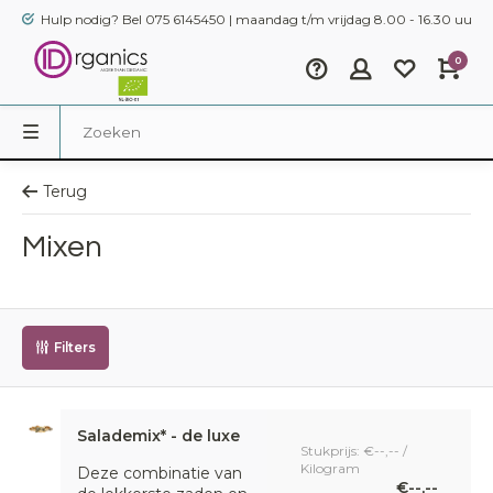
Hulp nodig? Bel 075 6145450 | maandag t/m vrijdag 8.00 - 16.30 uur
0
Terug
Mixen
Filters
Salademix* - de luxe
Stukprijs: €--,-- /
Kilogram
Deze combinatie van
€--,--