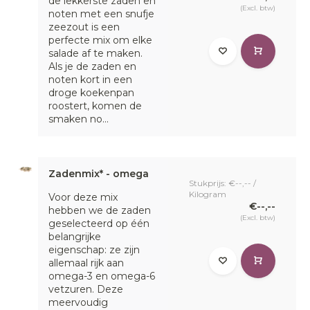
de lekkerste zaden en
(Excl. btw)
noten met een snufje
zeezout is een
perfecte mix om elke
salade af te maken.
Als je de zaden en
noten kort in een
droge koekenpan
roostert, komen de
smaken no...
Zadenmix* - omega
Stukprijs: €--,-- /
Kilogram
Voor deze mix
€--,--
hebben we de zaden
(Excl. btw)
geselecteerd op één
belangrijke
eigenschap: ze zijn
allemaal rijk aan
omega-3 en omega-6
vetzuren. Deze
meervoudig