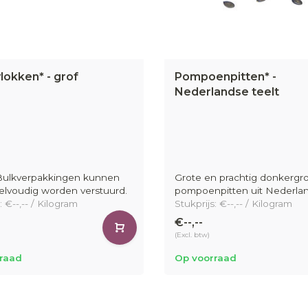
lokken* - grof
Pompoenpitten* -
Nederlandse teelt
 Bulkverpakkingen kunnen
Grote en prachtig donkergr
elvoudig worden verstuurd.
pompoenpitten uit Nederlan
: €--,-- / Kilogram
Stukprijs: €--,-- / Kilogram
€--,--
(Excl. btw)
raad
Op voorraad