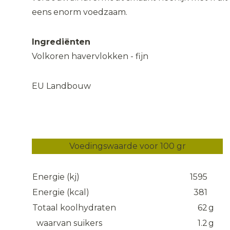
eens enorm voedzaam.
Ingrediënten
Volkoren havervlokken - fijn
EU Landbouw
Voedingswaarde voor 100 gr
Energie (kj)
1595
Energie (kcal)
381
Totaal koolhydraten
62
g
waarvan suikers
1.2
g