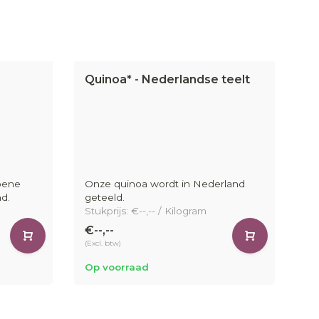
Quinoa* - Nederlandse teelt
B
oene
Onze quinoa wordt in Nederland
On
d.
geteeld.
Ne
Stukprijs: €--,-- / Kilogram
St
€--,--
€-
(Excl. btw)
(Ex
Op voorraad
Op