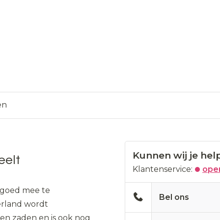
en
Kunnen wij je hel
eelt
Klantenservice:
open
 goed mee te
Bel ons
erland wordt
 en zaden en is ook nog