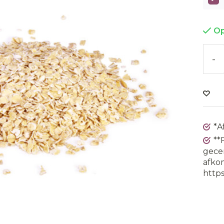
Op
-
*A
**
gecer
afkom
https