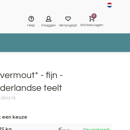
0
Winkelwagen
Help
Inloggen
Verlanglijst
ermout* - fijn -
derlandse teelt
: 2502-15
 een keuze
15 kg
€--,--
Op voorraad