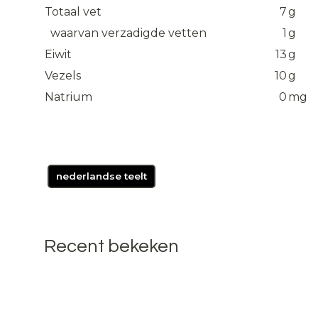
Totaal vet
7
g
waarvan verzadigde vetten
1
g
Eiwit
13
g
Vezels
10
g
Natrium
0
mg
nederlandse teelt
Recent bekeken