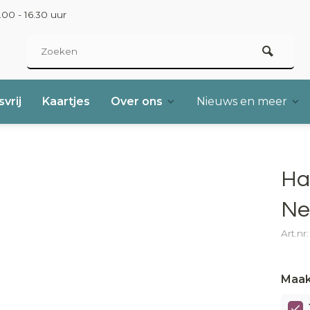
00 - 16.30 uur
vrij
Kaartjes
Over ons
Nieuws en meer
Hav
Ne
Art.nr
Maak